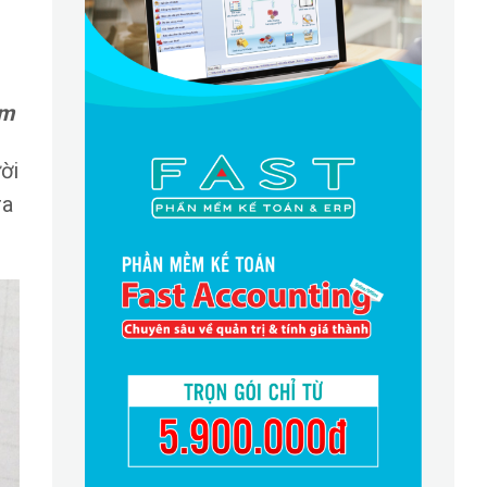
ầm
ời
ra