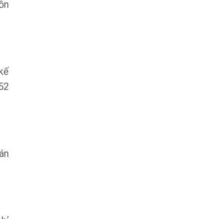
ồn
kế
52
án