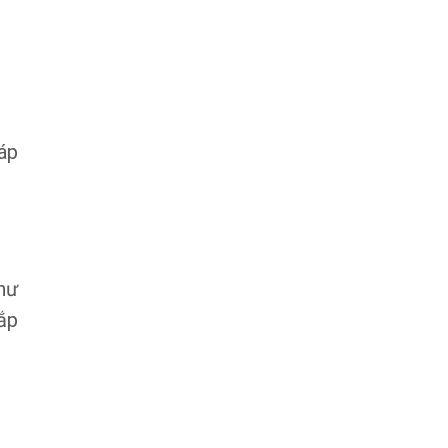
áp
hư
ắp