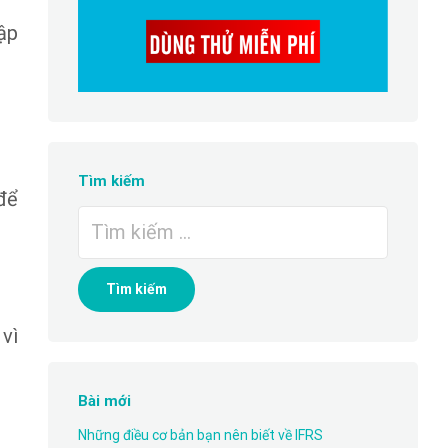
ập
Tìm kiếm
để
Tìm
kiếm
cho:
 vì
Bài mới
Những điều cơ bản bạn nên biết về IFRS