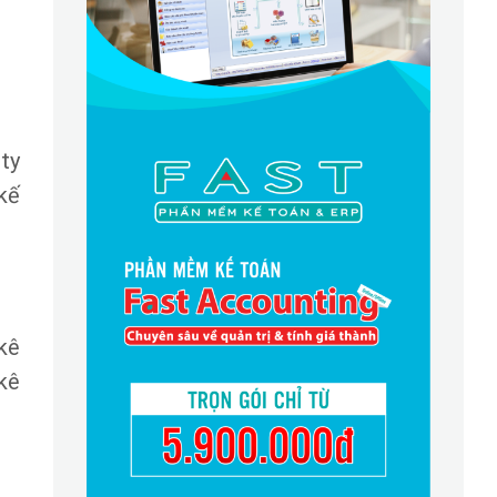
ty
 kế
kê
kê