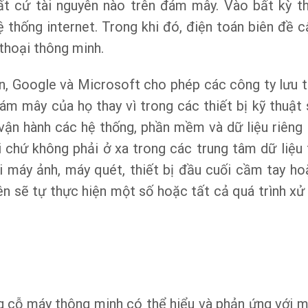
ất cứ tài nguyên nào trên đám mây. Vào bất kỳ th
ệ thống internet. Trong khi đó, điện toán biên đề 
 thoại thông minh.
, Google và Microsoft cho phép các công ty lưu t
m mây của họ thay vì trong các thiết bị kỹ thuật 
vận hành các hệ thống, phần mềm và dữ liệu riêng l
i chứ không phải ở xa trong các trung tâm dữ liệu 
ởi máy ảnh, máy quét, thiết bị đầu cuối cầm tay ho
n sẽ tự thực hiện một số hoặc tất cả quá trình xử 
g cỗ máy thông minh có thể hiểu và phản ứng với m