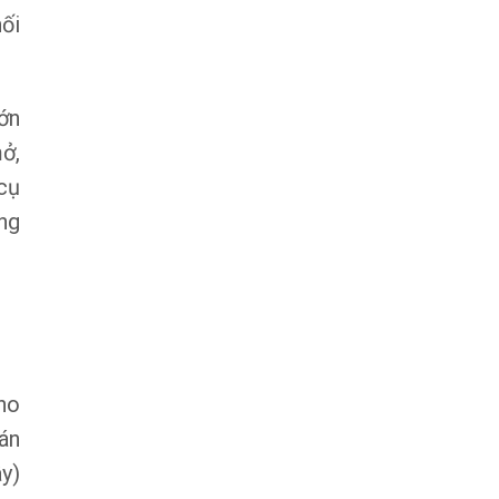
hối
lớn
ở,
cụ
ng
ho
án
y)