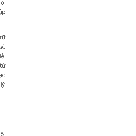
ời
cập
rữ
số
ẻ.
từ
ặc
lý,
ôi