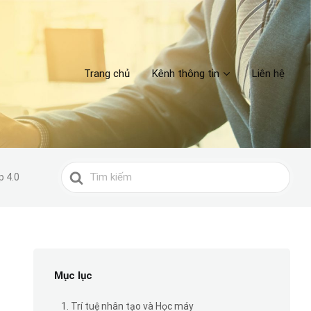
Trang chủ
Kênh thông tin
Liên hệ
Search
p 4.0
For
Mục lục
1. Trí tuệ nhân tạo và Học máy