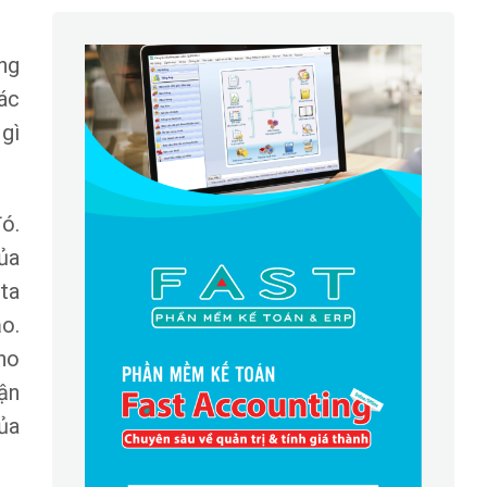
ng
ác
gì
ó.
ủa
ta
o.
ho
ận
ủa