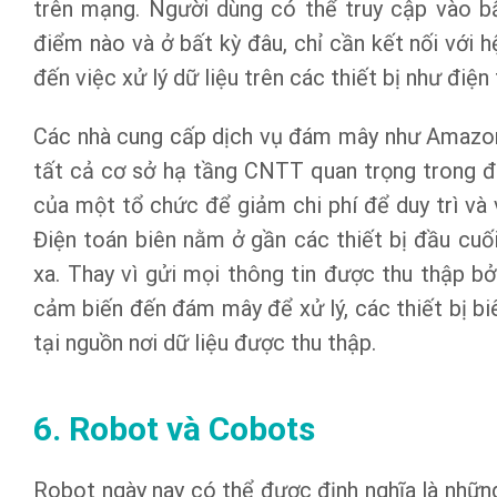
trên mạng. Người dùng có thể truy cập vào b
điểm nào và ở bất kỳ đâu, chỉ cần kết nối với h
đến việc xử lý dữ liệu trên các thiết bị như điện
Các nhà cung cấp dịch vụ đám mây như Amazon
tất cả cơ sở hạ tầng CNTT quan trọng trong đá
của một tổ chức để giảm chi phí để duy trì và 
Điện toán biên nằm ở gần các thiết bị đầu cuố
xa. Thay vì gửi mọi thông tin được thu thập b
cảm biến đến đám mây để xử lý, các thiết bị biê
tại nguồn nơi dữ liệu được thu thập.
6. Robot và Cobots
Robot ngày nay có thể được định nghĩa là nhữn