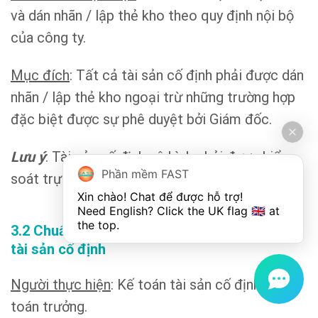
và dán nhãn / lập thẻ kho theo quy định nội bộ
của công ty.
Mục đích
: Tất cả tài sản cố định phải được dán
nhãn / lập thẻ kho ngoại trừ những trường hợp
đặc biệt được sự phê duyệt bởi Giám đốc.
Lưu ý
: Tài sản cố định vô hình phải được kiểm
Phần mềm FAST
soát trực tiếp bởi bộ phận kế toán.
Xin chào! Chat để được hỗ trợ!

Need English? Click the UK flag 🇬🇧 at 
the top.
3.2 Chuẩn bị những tài liệu cho việc kiểm kê
tài sản cố định
Người thực hiện
: Kế toán tài sản cố định và Kế
toán trưởng.