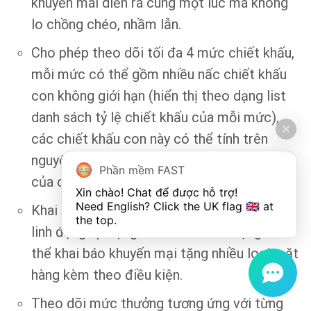
khuyến mãi diễn ra cùng một lúc mà không
lo chồng chéo, nhầm lẫn.
Cho phép theo dõi tối đa 4 mức chiết khấu,
mỗi mức có thể gồm nhiều nấc chiết khấu
con không giới hạn (hiển thị theo dạng list
danh sách tỷ lệ chiết khấu của mỗi mức),
các chiết khấu con này có thể tính trên
nguyên giá gốc hoặc tính trên giá trị còn lại
Phần mềm FAST
của các nấc chiết khấu trước.
Xin chào! Chat để được hỗ trợ!

Need English? Click the UK flag 🇬🇧 at 
Khai báo chương trình khuyến mãi tặng hàng
the top.
linh động áp dụng cho nhiều đối tượng. Có
thể khai báo khuyến mại tặng nhiều loại mặt
hàng kèm theo điều kiện.
Theo dõi mức thưởng tương ứng với từng