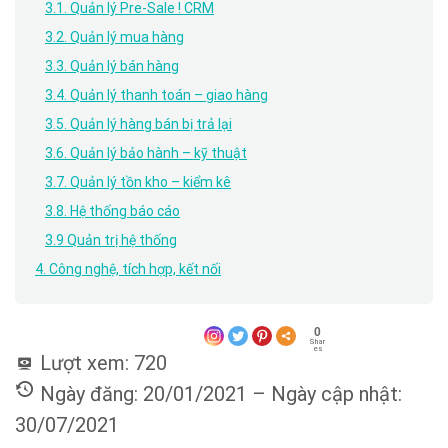
3.1. Quản lý Pre-Sale ! CRM
3.2. Quản lý mua hàng
3.3. Quản lý bán hàng
3.4. Quản lý thanh toán – giao hàng
3.5. Quản lý hàng bán bị trả lại
3.6. Quản lý bảo hành – kỹ thuật
3.7. Quản lý tồn kho – kiểm kê
3.8. Hệ thống báo cáo
3.9 Quản trị hệ thống
4. Công nghệ, tích hợp, kết nối
0
Shar
es
Lượt xem:
720
Ngày đăng: 20/01/2021 – Ngày cập nhật:
30/07/2021