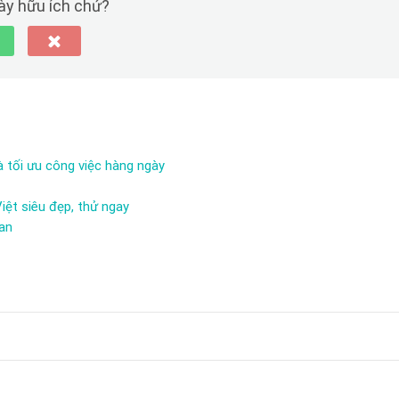
này hữu ích chứ?
à tối ưu công việc hàng ngày
iệt siêu đẹp, thử ngay
ian