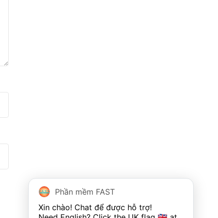
Phần mềm FAST
Xin chào! Chat để được hỗ trợ!

Need English? Click the UK flag 🇬🇧 at 