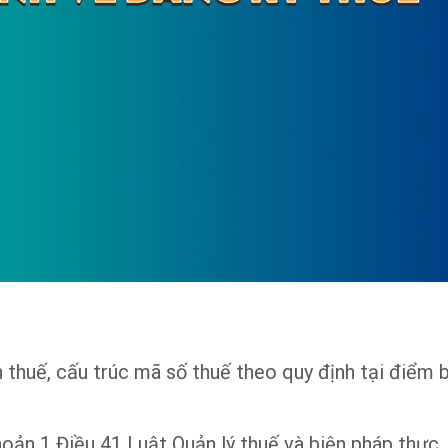
n thuế, cấu trúc mã số thuế theo quy định tại điểm 
hoản 1 Điều 41 Luật Quản lý thuế và biện pháp thực